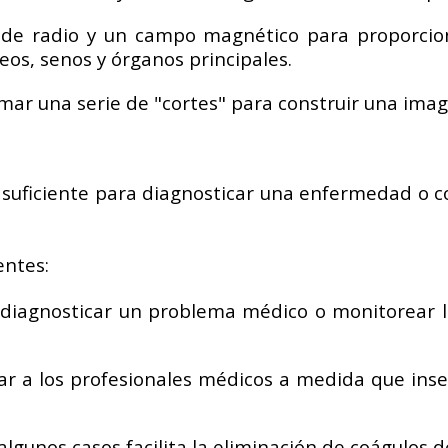
 de radio y un campo magnético para proporcion
eos, senos y órganos principales.
ar una serie de "cortes" para construir una ima
 suficiente para diagnosticar una enfermedad o co
entes:
 diagnosticar un problema médico o monitorear l
ar a los profesionales médicos a medida que inser
gunos casos facilita la eliminación de coágulos de