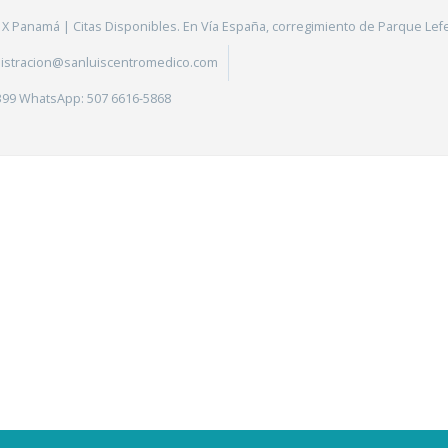
X Panamá | Citas Disponibles. En Vía España, corregimiento de Parque Lefe
istracion@sanluiscentromedico.com
399 WhatsApp: 507 6616-5868