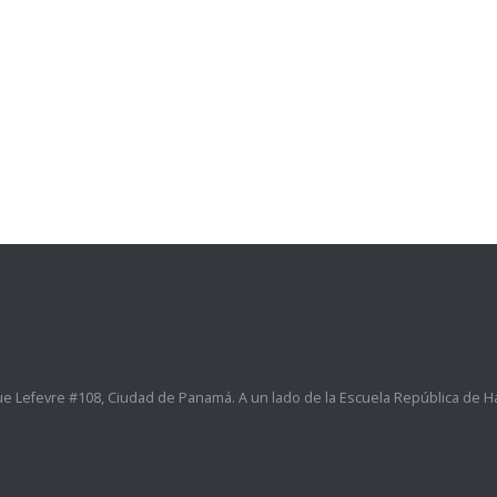
e Lefevre #108, Ciudad de Panamá. A un lado de la Escuela República de Hai