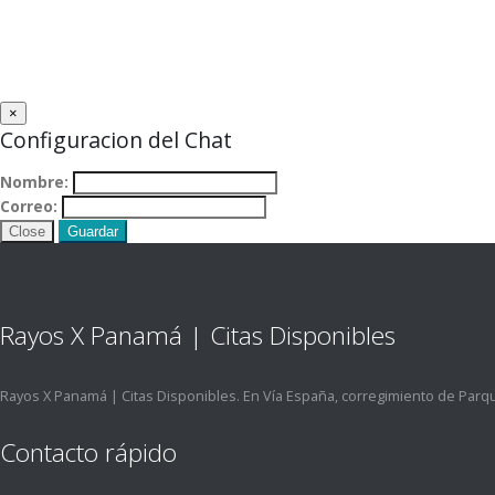
×
Configuracion del Chat
Nombre:
Correo:
Close
Guardar
Rayos X Panamá | Citas Disponibles
Rayos X Panamá | Citas Disponibles. En Vía España, corregimiento de Parqu
Contacto rápido